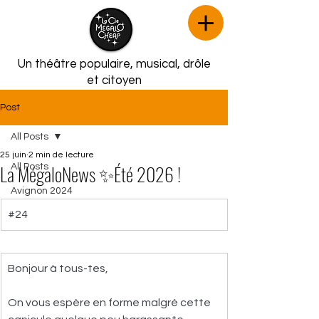
Un théâtre populaire, musical,
drôle
et citoyen
Post
All Posts
25 juin
2 min de lecture
La MégaloNews ✨­Été 2026 !
All Posts
Avignon 2024
#24
Bonjour à tous-tes, 
On vous espère en forme malgré cette 