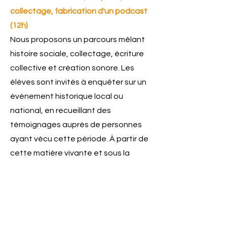
collectage, fabrication d'un podcast
(12h)
Nous proposons un parcours mêlant
histoire sociale, collectage, écriture
collective et création sonore. Les
élèves sont invités à enquêter sur un
événement historique local ou
national, en recueillant des
témoignages auprès de personnes
ayant vécu cette période. À partir de
cette matière vivante et sous la
direction de nos intervenants, ils
conçoivent, écrivent et enregistrent
des fictions documentaires sous
forme de podcasts. Ce projet favorise
la rencontre entre générations,