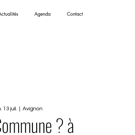
Actualités
Agenda
Contact
 13 juil.
  |  
Avignon
 Commune ? à