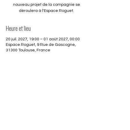
nouveau projet de la compagnie se
déroulera à l'Espace Roguet.
Heure et lieu
20 juil. 2027, 19:00 – 01 août 2027, 00:00
Espace Roguet, 9 Rue de Gascogne,
31300 Toulouse, France
Partager cet événement
2023
©La Compagnie MégaloCheap
|
Tous droits réservés |
megalocheap@gmail.com | Mentions
légale