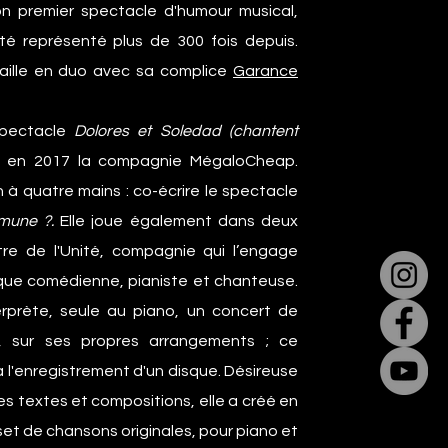
on premier spectacle d'humour musical,
té représenté plus de 300 fois depuis.
vaille en duo avec sa complice
Garance
spectacle
Dolores et Soledad (chantent
t en 2017
la compagnie MégaloCheap
.
n à quatre mains : co-écrire le spectacle
mune ?.
Elle joue également dans deux
re de l'Unité
, compagnie qui l’engage
que comédienne, pianiste et chanteuse.
erprète, seule au piano, un concert de
, sur ses propres arrangements ; ce
à l'enregistrement d'un disque. Désireuse
es textes et compositions, elle a créé en
set de chansons originales, pour piano et