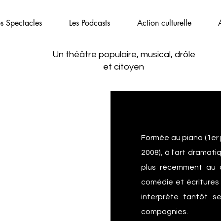
es Spectacles
Les Podcasts
Action culturelle
Un théâtre populaire, musical,
drôle
et citoyen
Formée au piano (1er 
2008), à l'art dramati
plus récemment au 
comédie et écritures 
interprète tantôt se
compagnies.