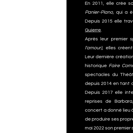
En 2011, elle crée s
Panier-Piano,
qui a é
Depuis 2015 elle tra
Guierre
.
Après leur premier 
l'amour),
elles créen
Leur dernière créatio
historique
Faire Com
spectacles du
Théât
depuis 2014 en tant 
Depuis 2017 elle int
reprises de
Barbara
concert a donné lieu 
de produire ses propr
mai 2022 son premier 