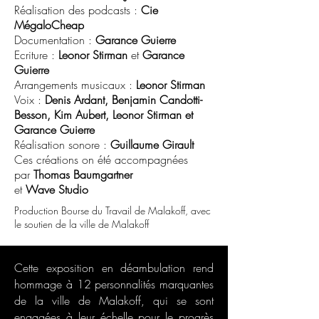
Réalisation des podcasts :
Cie
MégaloCheap
Documentation :
Garance Guierre
Ecriture :
Leonor Stirman
et
Garance
Guierre
Arrangements musicaux :
Leonor Stirman
Voix :
Denis Ardant, Benjamin Candotti-
Besson, Kim Aubert, Leonor Stirman et
Garance Guierre
Réalisation sonore :
Guillaume Girault
Ces créations on été accompagnées
par
Thomas Baumgartner
et
Wave Studio
Production Bourse du Travail de Malakoff, avec
le soutien de la ville de Malakoff
Cette exposition en déambulation rend
hommage à 12 personnalités marquantes
de la ville de Malakoff, qui se sont
engagées à leur échelle pour le progrès