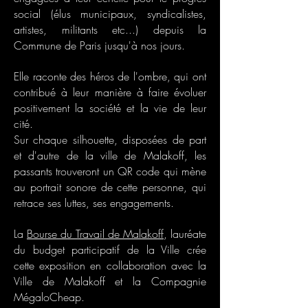
social (élus municipaux, syndicalistes,
artistes, militants etc...) depuis la
Commune de Paris jusqu'à nos jours.
Elle raconte des héros de l'ombre, qui ont
contribué à leur manière à faire évoluer
positivement la société et la vie de leur
cité.
Sur chaque silhouette, disposées de part
et d'autre de la ville de Malakoff, les
passants trouveront un QR code qui mène
au portrait sonore de cette personne, qui
retrace ses luttes, ses engagements.
La
Bourse du Travail de Malakoff
, lauréate
du budget participatif de la Ville crée
cette exposition en collaboration avec la
Ville de Malakoff et la Compagnie
MégaloCheap.