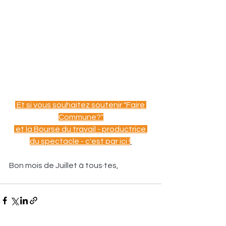
 Et si vous souhaitez soutenir "Faire 
Commune?"
 et la Bourse du travail - productrice 
du spectacle - c'est par ici !
Bon mois de Juillet à tous·tes,