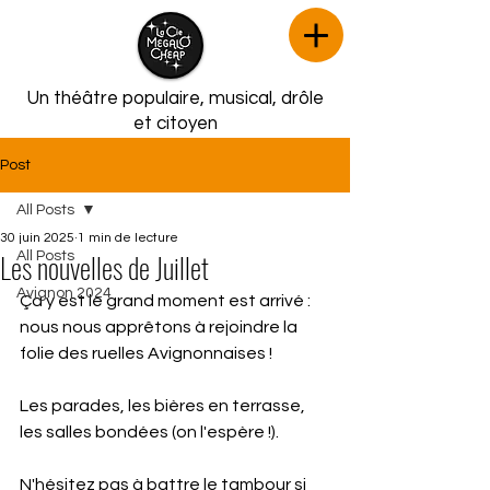
Un théâtre populaire, musical,
drôle
et citoyen
Post
All Posts
30 juin 2025
1 min de lecture
Les nouvelles de Juillet
All Posts
Avignon 2024
Ça y est le grand moment est arrivé : 
nous nous apprêtons à rejoindre la 
folie des ruelles Avignonnaises !
Les parades, les bières en terrasse, 
les salles bondées (on l'espère !).
N'hésitez pas à battre le tambour si 