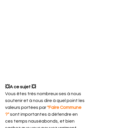
💥A ce sujet 💥 
Vous êtes très nombreux·ses à nous 
soutenir et à nous dire à quel point les 
valeurs portées par 
"Faire Commune 
?"
 sont importantes à défendre en 
ces temps nauséabonds, et bien 
sachez que vous pouvez vraiment 