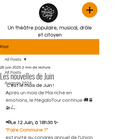
Un théâtre populaire, musical,
drôle
et citoyen
Post
All Posts
26 juin 2025
2 min de lecture
Les nouvelles de Juin
All Posts
Avignon 2024
 C'est le mois de Juin !
A
près un mois de Mai riche en 
émotions, le MégaloTour continue 🚚🚆
🚁🛴:
📢Le 12 Juin, à 18h30
✨
"Faire Commune ?"
est invité au congrès annuel de l'Union 