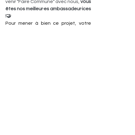
venir "Faire Commune" avec nous, 
vous 
êtes nos meilleur·es ambassadeur·ices 
!🤝 
Pour mener à bien ce projet, votre 
soutien financier serait une aide 
précieuse.
C'est 
ici
 pour contribuer et nous aider 
à faire rayonner "Faire Commune ?"