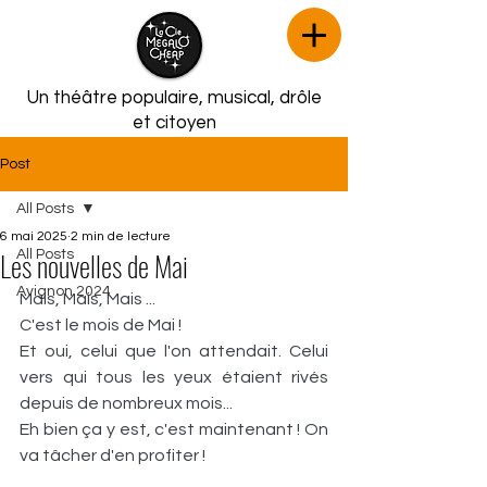
Un théâtre populaire, musical,
drôle
et citoyen
Post
All Posts
6 mai 2025
2 min de lecture
Les nouvelles de Mai
All Posts
Avignon 2024
Mais, Mais, Mais ...
C'est le mois de Mai !
Et oui, celui que l'on attendait. Celui 
vers qui tous les yeux étaient rivés 
depuis de nombreux mois...
Eh bien ça y est, c'est maintenant ! On 
va tâcher d'en profiter !