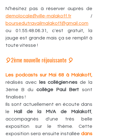
N’hésitez pas à réserver auprès de 
demolocale@ville-malakoff.fr
 / 
boursedutravailmalakoff@gmail.com
ou 01.55.48.06.31, c'est gratuit, la 
jauge est grande mais ça se remplit à 
toute vitesse !
🎈2ème nouvelle réjouissante 🎈
Les podcasts sur Mai 68 à Malakoff,
réalisés avec 
les collégien·nes 
de la 
3ème B du 
collège Paul Bert
 sont 
finalisés !
Ils sont actuellement en écoute dans 
le 
Hall de la MVA de Malakoff
, 
accompagnés d'une très belle 
exposition sur le thème. Cette 
exposition sera ensuite installée 
dans 