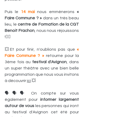
Puis le 
14 mai
 nous emmènerons 
« 
Faire Commune ? »
 dans un très beau 
lieu, le
 centre de Formation de la CGT 
Benoit Frachon
, nous nous réjouissons 
!🤸‍♀️
💥Et pour finir, n'oublions pas que 
« 
Faire Commune ? »
retourne pour la 
3ème fois au 
festival d'Avignon
, dans 
un super théâtre avec une bien belle 
programmation que nous vous invitons 
à découvrir 
ici
 💥
🗣🗣🗣 On compte sur vous 
également pour 
informer largement 
autour de vous
 les personnes qui iront 
au festival d'Avignon cet été pour 