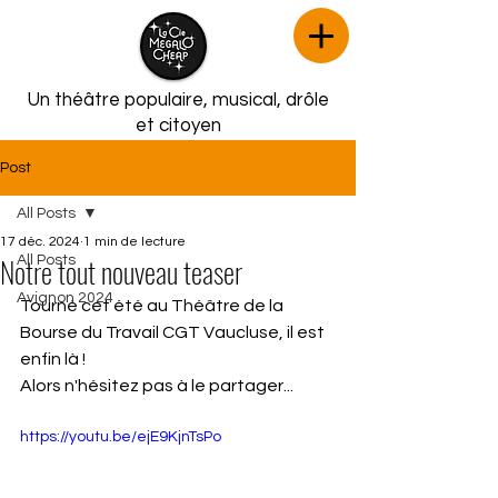
Un théâtre populaire, musical,
drôle
et citoyen
Post
All Posts
17 déc. 2024
1 min de lecture
Notre tout nouveau teaser
All Posts
Avignon 2024
Tourné cet été au Théâtre de la 
Bourse du Travail CGT Vaucluse, il est 
enfin là !
Alors n'hésitez pas à le partager...
https://youtu.be/ejE9KjnTsPo